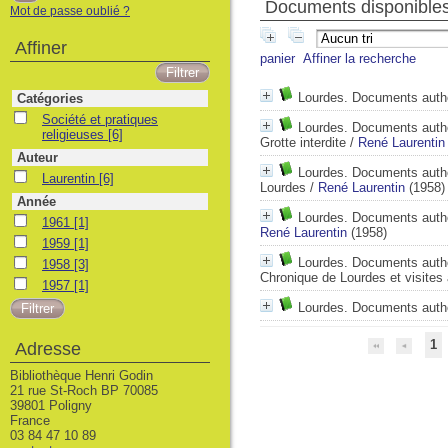
Documents disponibles 
Mot de passe oublié ?
Affiner
panier
Affiner la recherche
Lourdes. Documents authe
Catégories
Société et pratiques religieuses
Société et pratiques
Lourdes. Documents authen
religieuses
[6]
Grotte interdite
/
René Laurentin
Auteur
Lourdes. Documents authent
Laurentin
Laurentin
[6]
Lourdes
/
René Laurentin
(1958)
Année
Lourdes. Documents authen
1961
1961
[1]
René Laurentin
(1958)
1959
1959
[1]
Lourdes. Documents authen
1958
1958
[3]
Chronique de Lourdes et visites 
1957
1957
[1]
Lourdes. Documents authe
1
Adresse
Bibliothèque Henri Godin
21 rue St-Roch BP 70085
39801 Poligny
France
03 84 47 10 89