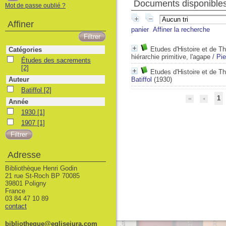
Documents disponibles 
Mot de passe oublié ?
Affiner
panier
Affiner la recherche
Etudes d'Histoire et de Thé
Catégories
hiérarchie primitive, l'agape
/
Pie
Études des sacrements
Études des sacrements
[2]
Etudes d'Histoire et de Th
Auteur
Batiffol
(1930)
Batiffol
Batiffol
[2]
1
Année
1930
1930
[1]
1907
1907
[1]
Adresse
Bibliothèque Henri Godin
21 rue St-Roch BP 70085
39801 Poligny
France
03 84 47 10 89
contact
bibliotheque@eglisejura.com