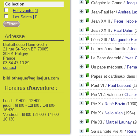
Grégoire le Grand
/
Jacqu
Collection
Foi vivante
Foi vivante
[1]
Jean-Paul Ier
/
Andrea Laz
Les Saints
Les Saints
[1]
Jean XXIII
/
Peter Hebble
Jean XXIII
/
Paul Dahm
(
Adresse
Léon XIII
/
Marguerite Per
Bibliothèque Henri Godin
Lettres à ma famille
/
Jea
21 rue St-Roch BP 70085
39801 Poligny
Le Pape écartelé
/
Yves C
France
03 84 47 10 89
Un pape méconnu
/
Fern
contact
Papes et cardinaux dans
bibliotheque@eglisejura.com
Paul VI
/
Paul Lesourd
(1
Horaires d'ouverture :
Pie VI à Valence
/
Charle
Lundi : 9H00 - 12H00
Pie X
/
René Bazin
(1930
jeudi : 9H00 - 12H00 / 14H00-
16H30
Pie X
/
Nello Vian
(1954)
Vendredi : 9H00-12H00 / 14H00-
16H30
Pie XI
/
Marcel Launay
(2
Sa sainteté Pie XI
/
René 