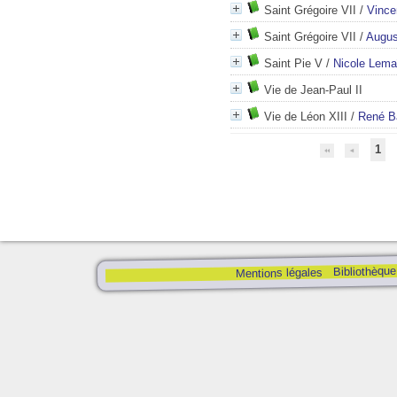
Saint Grégoire VII
/
Vince
Saint Grégoire VII
/
Augus
Saint Pie V
/
Nicole Lema
Vie de Jean-Paul II
Vie de Léon XIII
/
René B
1
Bibliothèque
Mentions légales