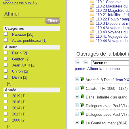
110.1 Conclave
Mot de passe oublié ?
110.2 Magistère du
110.20 Magistère d
Affiner
110.21 Infaillibilité
110.22 Pouvoir tem
110.3 Discours et 
110.4 Voyages du 
Catégories
110.40 Voyages du 
Papauté
Papauté
[25]
110.41 Voyages du 
Actes pontificaux
Actes pontificaux
[1]
110.44 Voyages du 
Auteur
Bazin
Bazin
[2]
Ouvrages de la bibliot
Guitton
Guitton
[2]
Jean XXIII
Jean XXIII
[2]
panier
Affiner la recherche
Chiron
Chiron
[1]
Dahm
Dahm
[1]
Attentifs à Dieu
/
Jean XX
[+]
Calixte II (v. 1060 - 1124)
Année
2019
2019
[1]
Dans l'intimité d'un grand
2018
2018
[1]
Dialogues avec Paul VI
/
2014
2014
[1]
2013
2013
[1]
Dialogues avec Paul VI
/
2000
2000
[2]
Le Grand tournant
(2014)
[+]